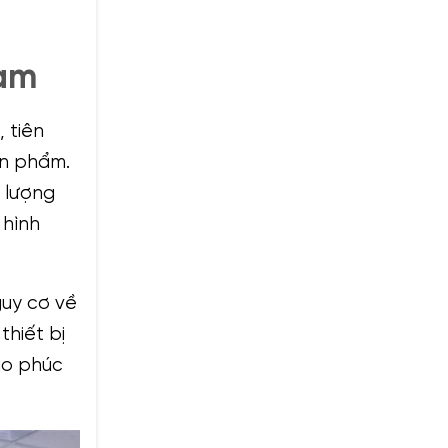
Nam
 tiên
n phẩm.
c lượng
 hình
guy cơ về
thiết bị
ảo phúc