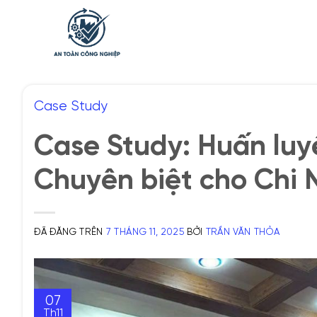
Chuyển
đến
nội
dung
Case Study
Case Study: Huấn lu
Chuyên biệt cho Chi 
ĐÃ ĐĂNG TRÊN
7 THÁNG 11, 2025
BỞI
TRẦN VĂN THỎA
07
Th11