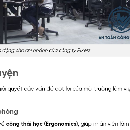
 động cho chi nhánh của công ty Pixelz
uyện
giải quyết các vấn đề cốt lõi của môi trường làm v
phòng
 về
công thái học (Ergonomics)
, giúp nhân viên làm