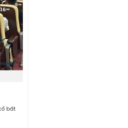
cố bất