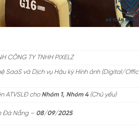
NH CÔNG TY TNHH PIXELZ
 SaaS và Dịch vụ Hậu kỳ Hình ảnh (Digital/Offi
ện ATVSLĐ cho
Nhóm 1, Nhóm 4
(Chủ yếu)
h Đà Nẵng –
08/09/2025