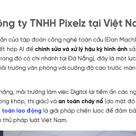
ông ty TNHH Pixelz tại Việt 
ần của tập đoàn công nghệ toàn cầu (Đan Mạch),
ết hợp AI để
chỉnh sửa và xử lý hậu kỳ hình ảnh
sả
trong đó có chi nhánh tại Đà Nẵng), đây là một lự
g môi trường văn phòng với cường độ cao trước màn
ng, môi trường làm việc Digital lại tiềm ẩn các n
ơng khớp, thị giác) và
an toàn cháy nổ
(do mật độ 
n toàn lao động
là giải pháp chiến lược để đảm b
n thủ pháp luật Việt Nam.