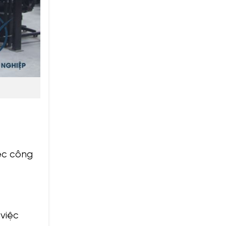
iệc công
 việc