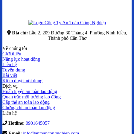
Địa chỉ:
Lầu 2, 209 Đường 30 Tháng 4, Phường Ninh Kiều,
Thành phố Cần Thơ
Về chúng tôi
Giới thiệu
Năng lực hoạt động
Liên hệ
Tuyển dụng
Bài viết
Kiểm duyệt nội dung
Dịch vụ
Huấn luyện an toàn lao động
Quan trắc môi trường lao động
Cấp thẻ an toàn lao động
Chứng chỉ an toàn lao động
Liên hệ
Hotline:
0901645057
Email:
info@antoancongnghiep.com