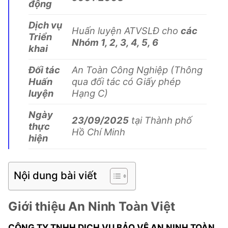
động
Dịch vụ
Huấn luyện ATVSLĐ cho
các
Triển
Nhóm 1, 2, 3, 4, 5, 6
khai
Đối tác
An Toàn Công Nghiệp (Thông
Huấn
qua đối tác có Giấy phép
luyện
Hạng C)
Ngày
23/09/2025
tại Thành phố
thực
Hồ Chí Minh
hiện
Nội dung bài viết
Giới thiệu An Ninh Toàn Việt
CÔNG TY TNHH DỊCH VỤ BẢO VỆ AN NINH TOÀN