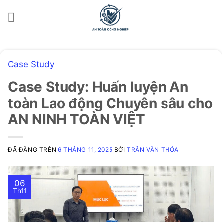
Chuyển
đến
nội
dung
Case Study
Case Study: Huấn luyện An
toàn Lao động Chuyên sâu cho
AN NINH TOÀN VIỆT
ĐÃ ĐĂNG TRÊN
6 THÁNG 11, 2025
BỞI
TRẦN VĂN THỎA
06
Th11