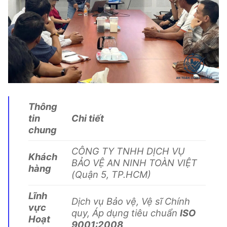
Thông
tin
Chi tiết
chung
CÔNG TY TNHH DỊCH VỤ
Khách
BẢO VỆ AN NINH TOÀN VIỆT
hàng
(Quận 5, TP.HCM)
Lĩnh
Dịch vụ Bảo vệ, Vệ sĩ Chính
vực
quy, Áp dụng tiêu chuẩn
ISO
Hoạt
9001:2008