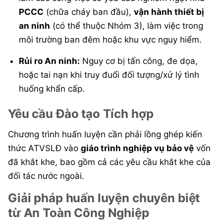
PCCC
(chữa cháy ban đầu),
vận hành thiết bị
an ninh
(có thể thuộc Nhóm 3), làm việc trong
môi trường ban đêm hoặc khu vực nguy hiểm.
Rủi ro An ninh:
Nguy cơ bị tấn công, đe dọa,
hoặc tai nạn khi truy đuổi đối tượng/xử lý tình
huống khẩn cấp.
Yêu cầu Đào tạo Tích hợp
Chương trình huấn luyện cần phải lồng ghép kiến
thức ATVSLĐ vào
giáo trình nghiệp vụ bảo vệ
vốn
đã khắt khe, bao gồm cả các yêu cầu khắt khe của
đối tác nước ngoài.
Giải pháp huấn luyện chuyên biệt
từ An Toàn Công Nghiệp