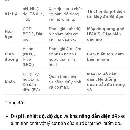
pH, Nhiệt
Xác định tính chất
Thiết bị đo pH điện
Vật Lý
độ, Độ đục,
cơ bản, độ trong
tử
,
Máy đo độ đục
TSS
và hạt lơ lửng.
COD,
Đánh giá mức độ
Máy đo quang phổ
Hóa
BOD5, Dầu
ô nhiễm hữu cơ
UV-VIS
,
Cảm biến
học
mỡ
và nhu cầu oxy.
dầu mỡ
Amoni
Đánh giá ô nhiễm
Dinh
(NH
4
),
từ phân bón và
Cảm biến ion, cảm
dưỡng
Nitrat
nước thải sinh
biến amoni
(NO
3
)
hoạt.
DO (Oxy
Máy đo độ dẫn
Quan trọng cho
hòa tan),
điện
,
Hệ thống
Khác
sự sống thủy sinh
Độ dẫn
quan trắc đa thông
và độ mặn.
điện (EC)
số
Trong đó:
Đo
pH, nhiệt độ, độ đục
và
khả năng dẫn điện
để xác
định tính chất vật lý cơ bản của nước tại thời điểm đo.