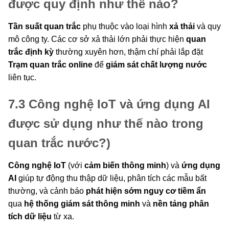
được quy định như thế nào?
Tần suất quan trắc
phụ thuộc vào loại hình
xả thải
và quy
mô công ty. Các cơ sở xả thải lớn phải thực hiện
quan
trắc định kỳ
thường xuyên hơn, thậm chí phải lắp đặt
Trạm quan trắc online
để
giám sát chất lượng nước
liên tục.
7.3 Công nghệ IoT và ứng dụng AI
được sử dụng như thế nào trong
quan trắc nước?)
Công nghệ IoT
(với
cảm biến thông minh
) và
ứng dụng
AI
giúp tự động thu thập dữ liệu, phân tích các mẫu bất
thường, và cảnh báo
phát hiện sớm nguy cơ tiềm ẩn
qua
hệ thống giám sát thông minh
và
nền tảng phân
tích dữ liệu
từ xa.