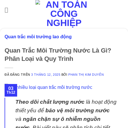
Chuyển
đến
nội
dung
Quan trắc môi trường lao động
Quan Trắc Môi Trường Nước Là Gì?
Phân Loại và Quy Trình
ĐÃ ĐĂNG TRÊN
3 THÁNG 12, 2025
BỞI
PHAN THỊ KIM DUYÊN
03
Th12
Theo dõi chất lượng nước
là hoạt động
thiết yếu để
bảo vệ môi trường nước
và
ngăn chặn sự ô nhiễm nguồn
nước
. Bài viết này sẽ phân tích chi tiết