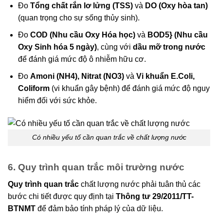
Đo
Tổng chất rắn lơ lửng (TSS)
và
DO (Oxy hòa tan)
(quan trọng cho sự sống thủy sinh).
Đo
COD (Nhu cầu Oxy Hóa học)
và
BOD5} (Nhu cầu
Oxy Sinh hóa 5 ngày)
, cùng với
dầu mỡ trong nước
để đánh giá mức độ ô nhiễm hữu cơ.
Đo
Amoni (NH4), Nitrat (NO3)
và
Vi khuẩn E.Coli,
Coliform
(vi khuẩn gây bệnh) để đánh giá mức độ nguy
hiểm đối với sức khỏe.
Có nhiều yếu tố cần quan trắc về chất lượng nước
6. Quy trình quan trắc môi trường nước
Quy trình quan trắc
chất lượng nước phải tuân thủ các
bước chi tiết được quy định tại
Thông tư 29/2011/TT-
BTNMT
để đảm bảo tính pháp lý của dữ liệu.